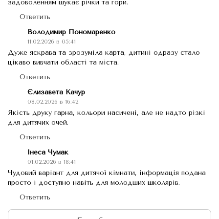
задоволенням шукає річки та гори.
Ответить
Володимир Пономаренко
11.02.2026 в 05:41
Дуже яскрава та зрозуміла карта, дитині одразу стало
цікаво вивчати області та міста.
Ответить
Єлизавета Качур
08.02.2026 в 16:42
Якість друку гарна, кольори насичені, але не надто різкі
для дитячих очей.
Ответить
Інеса Чумак
01.02.2026 в 18:41
Чудовий варіант для дитячої кімнати, інформація подана
просто і доступно навіть для молодших школярів.
Ответить