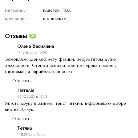
материал
пластик ПВХ
крепление
в коплекте
Отзывы
20
Олена Василівна
17.12.2025 в 10:50
Замовляли для кабінету фізики, результатом дуже
задоволені. Стенди яскраві, але не перевантажені,
інформація сприймається легко.
Ответить
Наталія
07.12.2025 в 17:51
Якість друку відмінна, текст чіткий, інформацію добре
видно. Дякую
Ответить
Тетяна
11.11.2025 в 15:55