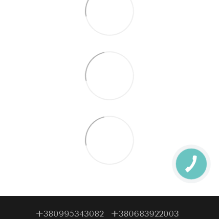
+380995343082
+380683922003