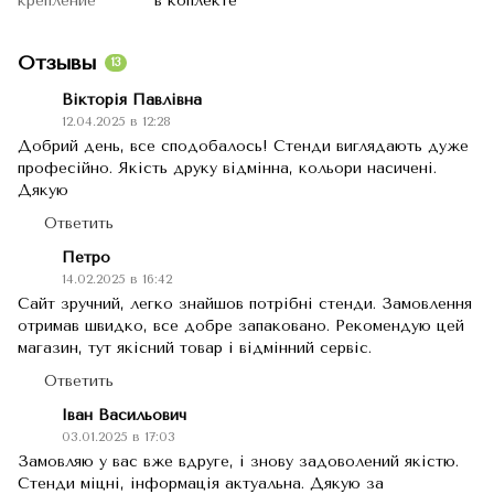
крепление
в коплекте
Отзывы
13
Вікторія Павлівна
12.04.2025 в 12:28
Добрий день, все сподобалось! Стенди виглядають дуже
професійно. Якість друку відмінна, кольори насичені.
Дякую
Ответить
Петро
14.02.2025 в 16:42
Сайт зручний, легко знайшов потрібні стенди. Замовлення
отримав швидко, все добре запаковано. Рекомендую цей
магазин, тут якісний товар і відмінний сервіс.
Ответить
Іван Васильович
03.01.2025 в 17:03
Замовляю у вас вже вдруге, і знову задоволений якістю.
Стенди міцні, інформація актуальна. Дякую за