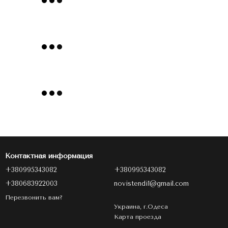
Контактная информация
+380995343082
+380995343082
+380683922003
novistendi1@gmail.com
Перезвонить вам?
Украина, г.Одеса
Карта проезда