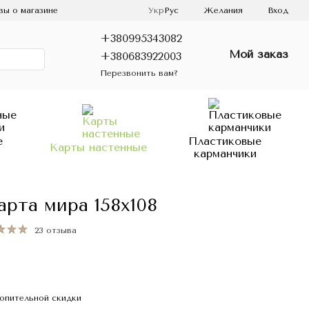
ы о магазине
Укр
Рус
Желания
Вход
+380995343082
Мой заказ
+380683922003
Перезвонить вам?
е
Пластиковые
Карты настенные
карманчики
рта мира 158х108
23 отзыва
опительной скидки