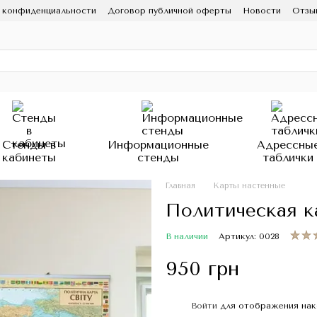
 конфиденциальности
Договор публичной оферты
Новости
Отзыв
Стенды в
Информационные
Адрессны
кабинеты
стенды
таблички
Главная
Карты настенные
Политическая ка
В наличии
Артикул: 0028
950 грн
Войти
для отображения нак
%