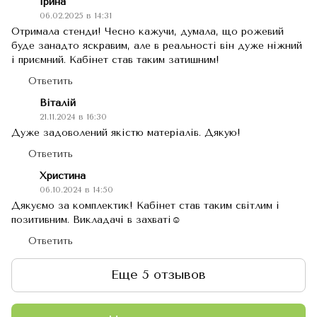
Ірина
06.02.2025 в 14:31
Отримала стенди! Чесно кажучи, думала, що рожевий
буде занадто яскравим, але в реальності він дуже ніжний
і приємний. Кабінет став таким затишним!
Ответить
Віталій
21.11.2024 в 16:30
Дуже задоволений якістю матеріалів. Дякую!
Ответить
Христина
06.10.2024 в 14:50
Дякуємо за комплектик! Кабінет став таким світлим і
позитивним. Викладачі в захваті☺️
Ответить
Еще 5 отзывов