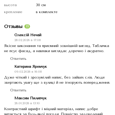
высота
30 см
крепление
в комплекте
Отзывы
22
Олексій Нечай
28.02.2026 в 17:08
Якісне виконання та приємний зовнішній вигляд. Табличка
не псує фасад, а навпаки виглядає доречно і акуратно.
Ответить
Катерина Яремчук
09.02.2026 в 16:08
Дуже чіткий і зрозумілий напис, без зайвих слів. Люди
звертають увагу ще з вулиці й не ігнорують попередження.
Ответить
Максим Пилипчук
26.01.2026 в 13:10
Контрастний шрифт і міцний матеріал, напис добре
читається за будь-якої погоди. Повністю задоволений