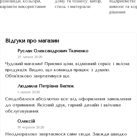
різновиди, кольори,
дому та бізнесу: вибір,
підприємстві:
варіанти використання
стиль і матеріали
вимоги та ко
рішення
Відгуки про магазин
Руслан Олександрович Ткаченко
27 липня 2026
Чудовий магазин! Приємні ціни, відмінний сервіс і якісна
продукція. Видно, що команда працює з душею.
Обов'язково звертатимуся ще.
Людмила Петрівна Гнатюк
1 липня 2026
Сподобалося абсолютно все: від оформлення замовлення
до отримання. Якісний друк, гарний дизайн і ввічливе
обслуговування.
Олексій
18 червня 2026
Неодноразово звертаємося саме сюди. Завжди швидко