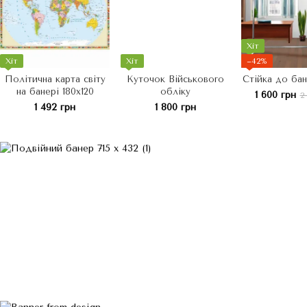
Хіт
Хіт
Хіт
−42%
Політична карта світу
Куточок Військового
Стійка до бан
на банері 180х120
обліку
1 600 грн
2
1 492 грн
1 800 грн