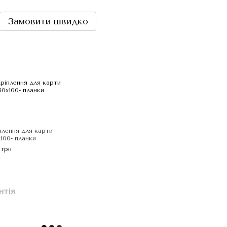
Замовити швидко
плення для карти
х100- планки
 грн
нтія