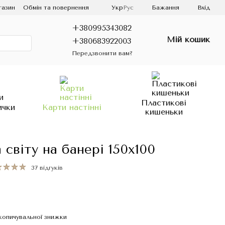
газин
Обмін та повернення
Укр
Рус
Бажання
Вхід
+380995343082
Мій кошик
+380683922003
Передзвонити вам?
Пластикові
ички
Карти настінні
кишеньки
 світу на банері 150х100
37 відгуків
копичувальної знижки