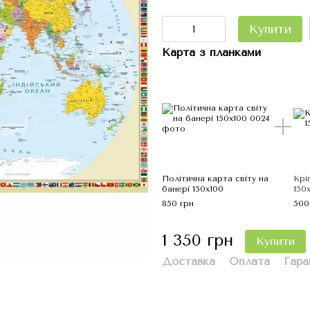
Купити
Карта з планками
Політична карта світу на
Крі
банері 150х100
150
850 грн
500
1 350 грн
Купити
Доставка
Оплата
Гара