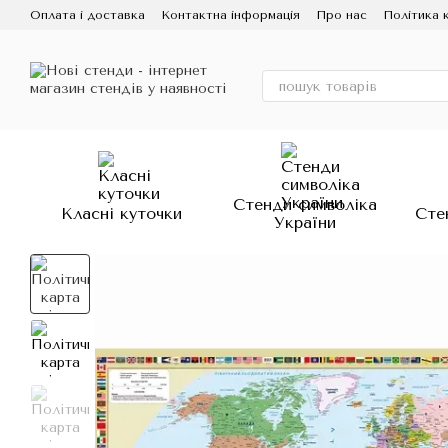
Перейти до основного контенту
Оплата і доставка
Контактна інформація
Про нас
Політика 
Стенди символіка
Класні куточки
Сте
України