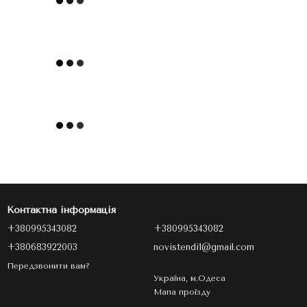
Контактна інформація
+380995343082
+380995343082
+380683922003
novistendi1@gmail.com
Передзвонити вам?
Україна, м.Одеса
Мапа проїзду