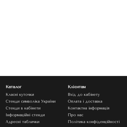
Каталог
Клієнтам
Класні куточки
Вхід до кабінету
Стенди символіка України
Оплата і доставка
Стенди в кабінети
Контактна інформація
Інформаційні стенди
Про нас
Адресні таблички
Політика конфіденційності