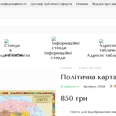
конфіденційності
Договір публічної оферти
Новини
Відгуки про ма
Інформаційні
нди в кабінети
Адресні табл
стенди
Головна
Карти настінні
Політична карта
В наявності
Артикул: 0024
850 грн
Увійти
для відображення на
%