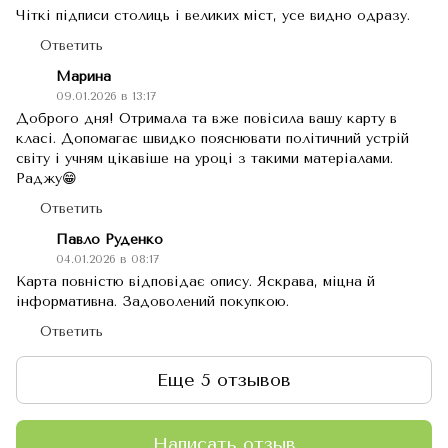
Чіткі підписи столиць і великих міст, усе видно одразу.
Ответить
Марина
09.01.2026 в 13:17
Доброго дня! Отримала та вже повісила вашу карту в
класі. Допомагає швидко пояснювати політичний устрій
світу і учням цікавіше на уроці з такими матеріалами.
Раджу😁
Ответить
Павло Руденко
04.01.2026 в 08:17
Карта повністю відповідає опису. Яскрава, міцна й
інформативна. Задоволений покупкою.
Ответить
Еще 5 отзывов
Написать отзыв