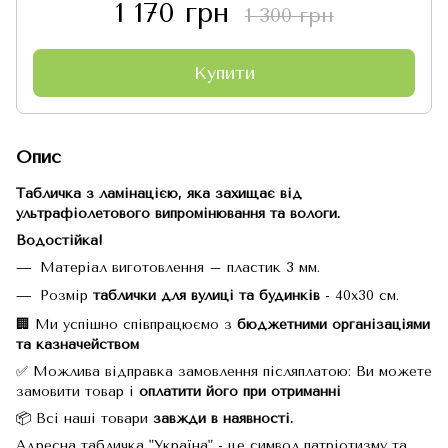
1 170 грн
1 300 грн
Купити
Опис
Табличка з ламінацією, яка захищає від
ультрафіолетового випромінювання та вологи.
Водостійка!
Матеріал виготовлення – пластик 3 мм.
Розмір
таблички для вулиці та будинків
- 40х30 см.
🏢 Ми успішно співпрацюємо з
бюджетними організаціями
та
казначейством
✅ Можлива відправка замовлення післяплатою: Ви можете
замовити товар і
оплатити його при отриманні
📦 Всі наші товари
завжди в наявності.
Адресна табличка "Україна" - це символ патріотизму та