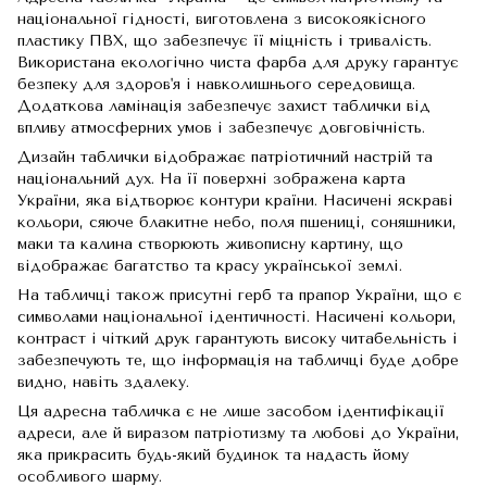
національної гідності, виготовлена з високоякісного
пластику ПВХ, що забезпечує її міцність і тривалість.
Використана екологічно чиста фарба для друку гарантує
безпеку для здоров'я і навколишнього середовища.
Додаткова ламінація забезпечує захист таблички від
впливу атмосферних умов і забезпечує довговічність.
Дизайн таблички відображає патріотичний настрій та
національний дух. На її поверхні зображена карта
України, яка відтворює контури країни. Насичені яскраві
кольори, сяюче блакитне небо, поля пшениці, соняшники,
маки та калина створюють живописну картину, що
відображає багатство та красу української землі.
На табличці також присутні герб та прапор України, що є
символами національної ідентичності. Насичені кольори,
контраст і чіткий друк гарантують високу читабельність і
забезпечують те, що інформація на табличці буде добре
видно, навіть здалеку.
Ця адресна табличка є не лише засобом ідентифікації
адреси, але й виразом патріотизму та любові до України,
яка прикрасить будь-який будинок та надасть йому
особливого шарму.