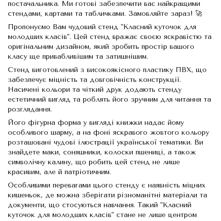
постачальника. Ми готові забезпечити вас найкращими
стендами, картами та табличками. Замовляйте зараз! 🚀
Пропонуємо Вам чудовий стенд "Класний куточок для
молодших класів". Цей стенд вражає своєю яскравістю та
оригінальним дизайном, який зробить простір вашого
класу ще привабливішим та затишнішим.
Стенд виготовлений з високоякісного пластику ПВХ, що
забезпечує міцність та довговічність конструкції.
Насичені кольори та чіткий друк додають стенду
естетичний вигляд та роблять його зручним для читання та
розглядання.
Його фігурна форма у вигляді книжки надає йому
особливого шарму, а на фоні яскравого жовтого кольору
розташовані чудові ілюстрації української тематики. Ви
знайдете маки, соняшники, колоски пшениці, а також
символічну калину, що робить цей стенд не лише
красивим, але й патріотичним.
Особливими перевагами цього стенду є наявність міцних
кишеньок, де можна зберігати різноманітні матеріали та
документи, що стосуються навчання. Такий "Класний
куточок для молодших класів" стане не лише центром