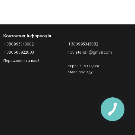
Контактна інформація
+380995343082
+380995343082
+380683922003
novistendi1@gmail.com
Передзвонити вам?
Україна, м.Одеса
Мапа проїзду