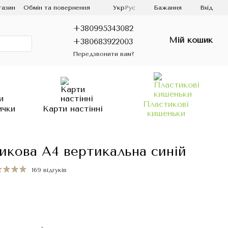
газин
Обмін та повернення
Укр
Рус
Бажання
Вхід
+380995343082
Мій кошик
+380683922003
Передзвонити вам?
Пластикові
ички
Карти настінні
кишеньки
икова А4 вертикальна синій
169 відгуків