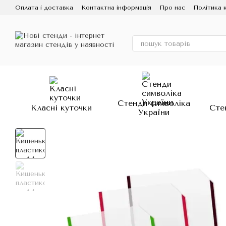
Перейти до основного контенту
Оплата і доставка
Контактна інформація
Про нас
Політика 
Стенди символіка
Класні куточки
Сте
України