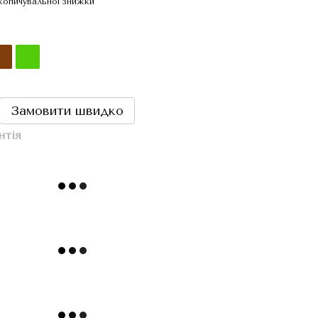
копичувальної знижки
Замовити швидко
нтія