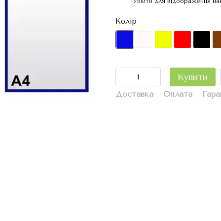
Увійти
для відображення на
%
Колір
Купити
Доставка
Оплата
Гара