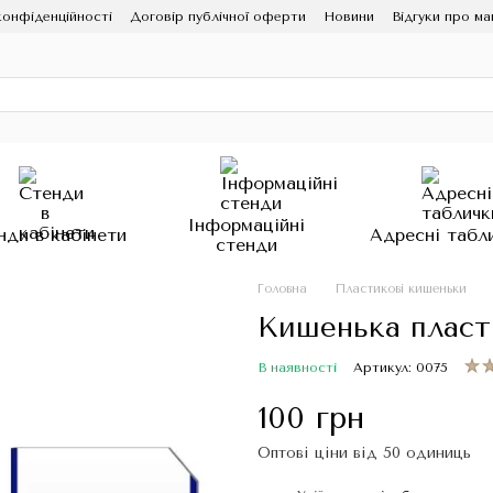
конфіденційності
Договір публічної оферти
Новини
Відгуки про ма
Інформаційні
нди в кабінети
Адресні табл
стенди
Головна
Пластикові кишеньки
Кишенька пласт
В наявності
Артикул: 0075
100 грн
Оптові ціни від 50 одиниць