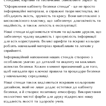
стендами, картами та табличками. Замовляйте зараз! 🚀
"Оформлення кабінету безпеки стенди" - це не просто
інформаційні матеріали, а справжні твори мистецтва, які
об'єднують якість, зручність та красу. Вони виготовлені з
високоякісного пластику, що забезпечує довговічність та
надійність, а також легкість в експлуатації.
Наші стенди відрізняються чітким та щільним друком, що
забезпечує чудову видимість і зрозумілість інформації
для всіх користувачів. Великі шрифти та яскраві кольори
роблять навчальний матеріал привабливим та легким у
сприйнятті.
Інформаційний наповнення наших стендів створено з
особливою увагою до деталей та акценту на важливих
аспектах безпеки. Кожен елемент призначений для того,
щоб нагадати про ключові правила та процедури безпеки
у навчальному середовищі.
Наші стенди також виділяються яскравим кольоровим
дизайном, який не лише додає естетики до кабінету
безпеки, а й створює позитивну атмосферу. Використання
екологічно чистої фарби для друку підкреслює нашу
відданість якості та здоров'ю учнів.