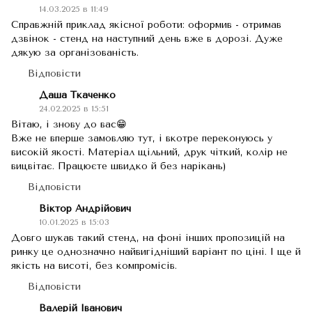
14.03.2025 в 11:49
Справжній приклад якісної роботи: оформив - отримав
дзвінок - стенд на наступний день вже в дорозі. Дуже
дякую за організованість.
Відповісти
Даша Ткаченко
24.02.2025 в 15:51
Вітаю, і знову до вас😁
Вже не вперше замовляю тут, і вкотре переконуюсь у
високій якості. Матеріал щільний, друк чіткий, колір не
вицвітає. Працюєте швидко й без нарікань)
Відповісти
Віктор Андрійович
10.01.2025 в 15:03
Довго шукав такий стенд, на фоні інших пропозицій на
ринку це однозначно найвигідніший варіант по ціні. І ще й
якість на висоті, без компромісів.
Відповісти
Валерій Іванович