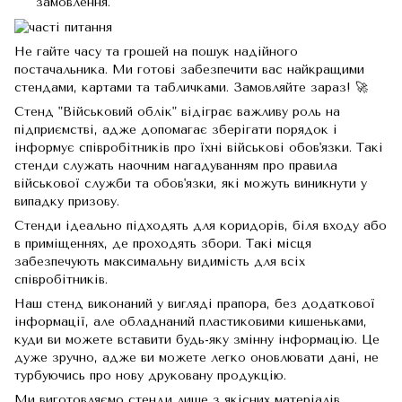
замовлення.
Не гайте часу та грошей на пошук надійного
постачальника. Ми готові забезпечити вас найкращими
стендами, картами та табличками. Замовляйте зараз! 🚀
Стенд "Військовий облік" відіграє важливу роль на
підприємстві, адже допомагає зберігати порядок і
інформує співробітників про їхні військові обов'язки. Такі
стенди служать наочним нагадуванням про правила
військової служби та обов'язки, які можуть виникнути у
випадку призову.
Стенди ідеально підходять для коридорів, біля входу або
в приміщеннях, де проходять збори. Такі місця
забезпечують максимальну видимість для всіх
співробітників.
Наш стенд виконаний у вигляді прапора, без додаткової
інформації, але обладнаний пластиковими кишеньками,
куди ви можете вставити будь-яку змінну інформацію. Це
дуже зручно, адже ви можете легко оновлювати дані, не
турбуючись про нову друковану продукцію.
Ми виготовляємо стенди лише з якісних матеріалів,